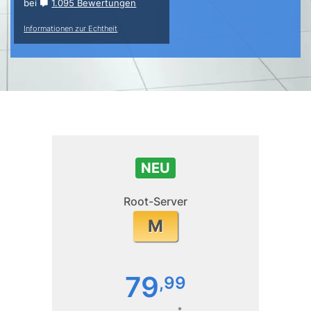
bei
1.095 Bewertungen
Informationen zur Echtheit
NEU
Root-Server
M
79
,
99
*