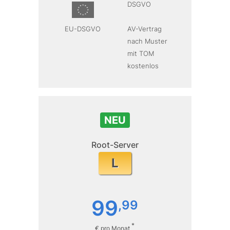
DSGVO
EU-DSGVO
AV-Vertrag
nach Muster
mit TOM
kostenlos
NEU
Root-Server
L
99
,
99
*
€ pro Monat