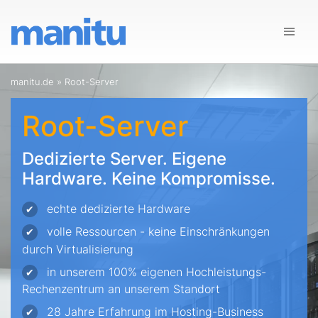
manitu.de
»
Root-Server
Root-Server
Dedizierte Server. Eigene
Hardware. Keine Kompromisse.
echte dedizierte Hardware
✔
volle Ressourcen - keine Einschränkungen
✔
durch Virtualisierung
in unserem 100% eigenen Hochleistungs-
✔
Rechenzentrum an unserem Standort
28 Jahre Erfahrung im Hosting-Business
✔