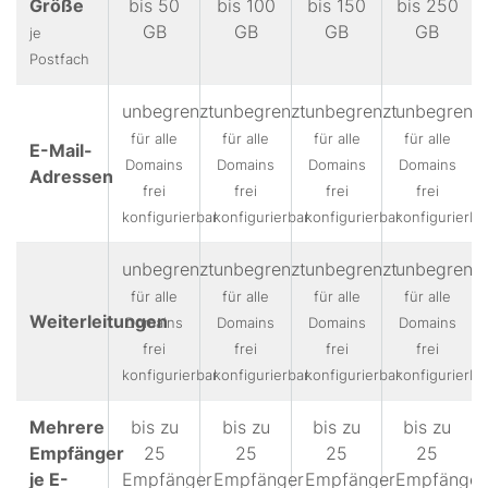
Größe
bis 50
bis 100
bis 150
bis 250
GB
GB
GB
GB
je
Postfach
unbegrenzt
unbegrenzt
unbegrenzt
unbegrenzt
für alle
für alle
für alle
für alle
E-Mail-
Domains
Domains
Domains
Domains
Adressen
frei
frei
frei
frei
konfigurierbar
konfigurierbar
konfigurierbar
konfigurierba
unbegrenzt
unbegrenzt
unbegrenzt
unbegrenzt
für alle
für alle
für alle
für alle
Weiterleitungen
Domains
Domains
Domains
Domains
frei
frei
frei
frei
konfigurierbar
konfigurierbar
konfigurierbar
konfigurierba
Mehrere
bis zu
bis zu
bis zu
bis zu
Empfänger
25
25
25
25
je E-
Empfänger
Empfänger
Empfänger
Empfänger