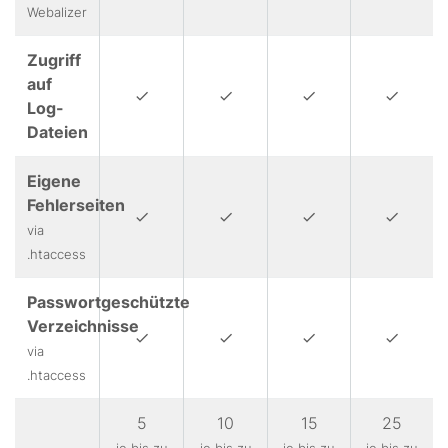
Webalizer
Zugriff
auf
Log-
Dateien
Eigene
Fehlerseiten
via
.htaccess
Passwortgeschützte
Verzeichnisse
via
.htaccess
5
10
15
25
je bis zu
je bis zu
je bis zu
je bis zu