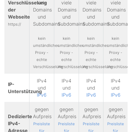
Verschlüsselung
viele
viele
viele
viele
der
Domains
Domains
Domains
Domains
Webseite
und
und
und
und
Subdomains
Subdomains
Subdomains
Subdomain
https://
kein
kein
kein
kein
umständlicher
umständlicher
umständlicher
umständliche
Proxy -
Proxy -
Proxy -
Proxy -
echte
echte
echte
echte
Verschlüsselung
Verschlüsselung
Verschlüsselung
Verschlüssel
IPv4
IPv4
IPv4
IPv4
IP-
und
und
und
und
Unterstützung
IPv6
IPv6
IPv6
IPv6
gegen
gegen
gegen
gegen
Dedizierte
Aufpreis
Aufpreis
Aufpreis
Aufpreis
IPv4-
Preisliste
Preisliste
Preisliste
Preisliste
Adresse
für
für
für
für