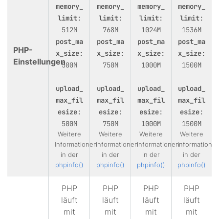
memory_
memory_
memory_
memory_
limit
:
limit
:
limit
:
limit
:
512M
768M
1024M
1536M
post_ma
post_ma
post_ma
post_ma
PHP-
x_size
:
x_size
:
x_size
:
x_size
:
Einstellungen
500M
750M
1000M
1500M
upload_
upload_
upload_
upload_
max_fil
max_fil
max_fil
max_fil
esize
:
esize
:
esize
:
esize
:
500M
750M
1000M
1500M
Weitere
Weitere
Weitere
Weitere
Informationen
Informationen
Informationen
Informatione
in der
in der
in der
in der
phpinfo()
phpinfo()
phpinfo()
phpinfo()
PHP
PHP
PHP
PHP
läuft
läuft
läuft
läuft
mit
mit
mit
mit