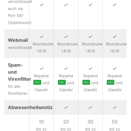
verschlüsselt
auch via
Port 587
(Submission)
Webmail
Roundcube
Roundcube
Roundcube
Roundcube
verschlüsselt
1.6.16
1.6.16
1.6.16
1.6.16
Spam-
und
Rspamd
Rspamd
Rspamd
Rspamd
Virenfilter
und
und
und
und
NEU
NEU
NEU
NEU
für alle
ClamAV
ClamAV
ClamAV
ClamAV
Postfächer
Abwesenheitsnotiz
10
20
30
50
bis zu
bis zu
bis zu
bis zu