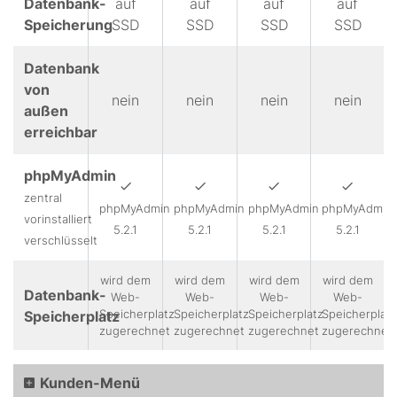
Datenbank-
auf
auf
auf
auf
Speicherung
SSD
SSD
SSD
SSD
Datenbank
von
nein
nein
nein
nein
außen
erreichbar
phpMyAdmin
zentral
phpMyAdmin
phpMyAdmin
phpMyAdmin
phpMyAdmin
vorinstalliert
5.2.1
5.2.1
5.2.1
5.2.1
verschlüsselt
wird dem
wird dem
wird dem
wird dem
Datenbank-
Web-
Web-
Web-
Web-
Speicherplatz
Speicherplatz
Speicherplatz
Speicherplatz
Speicherplatz
zugerechnet
zugerechnet
zugerechnet
zugerechnet
Kunden-Menü