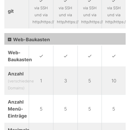
via SSH
via SSH
via SSH
via SSH
git
und via
und via
und via
und via
http/https://
http/https://
http/https://
http/https://
Web-Baukasten
Web-
Baukasten
Anzahl
1
3
5
10
(verschiedene
Domains)
Anzahl
Menü-
5
5
5
5
Einträge