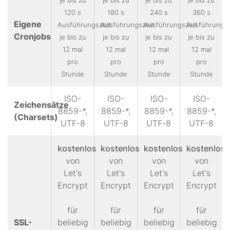
120 s
180 s
240 s
360 s
Eigene
Ausführungszeit
Ausführungszeit
Ausführungszeit
Ausführungsz
Cronjobs
je bis zu
je bis zu
je bis zu
je bis zu
12 mal
12 mal
12 mal
12 mal
pro
pro
pro
pro
Stunde
Stunde
Stunde
Stunde
ISO-
ISO-
ISO-
ISO-
Zeichensätze
8859-*,
8859-*,
8859-*,
8859-*,
(Charsets)
UTF-8
UTF-8
UTF-8
UTF-8
kostenlos
kostenlos
kostenlos
kostenlos
von
von
von
von
Let's
Let's
Let's
Let's
Encrypt
Encrypt
Encrypt
Encrypt
für
für
für
für
SSL-
beliebig
beliebig
beliebig
beliebig