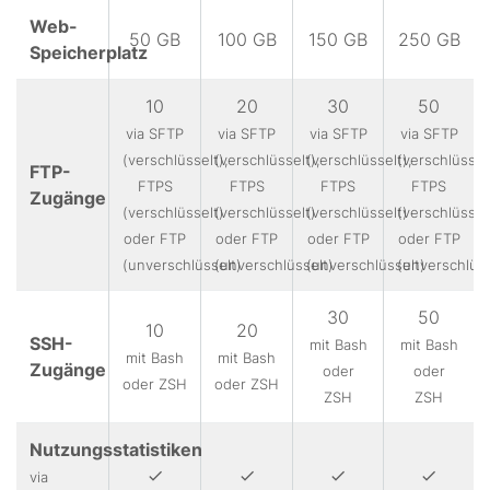
Web-
50 GB
100 GB
150 GB
250 GB
Speicherplatz
10
20
30
50
via SFTP
via SFTP
via SFTP
via SFTP
(verschlüsselt),
(verschlüsselt),
(verschlüsselt),
(verschlüsselt
FTP-
FTPS
FTPS
FTPS
FTPS
Zugänge
(verschlüsselt)
(verschlüsselt)
(verschlüsselt)
(verschlüssel
oder FTP
oder FTP
oder FTP
oder FTP
(unverschlüsselt)
(unverschlüsselt)
(unverschlüsselt)
(unverschlüss
30
50
10
20
SSH-
mit Bash
mit Bash
mit Bash
mit Bash
Zugänge
oder
oder
oder ZSH
oder ZSH
ZSH
ZSH
Nutzungsstatistiken
via