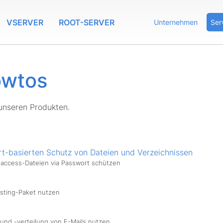
VSERVER
ROOT-SERVER
Unternehmen
Ser
owtos
unseren Produkten.
rt-basierten Schutz von Dateien und Verzeichnissen
htaccess-Dateien via Passwort schützen
sting-Paket nutzen
 und -verteilung von E-Mails nutzen