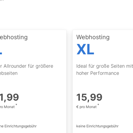
ebhosting
Webhosting
L
XL
r Allrounder für größere
Ideal für große Seiten mi
bseiten
hoher Performance
1
,
99
15
,
99
*
*
pro Monat
€ pro Monat
ne Einrichtungsgebühr
keine Einrichtungsgebühr