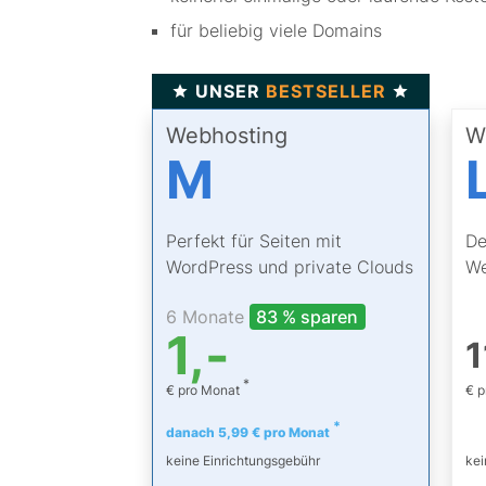
für beliebig viele Domains
UNSER
BESTSELLER
Webhosting
W
M
Perfekt für Seiten mit
De
WordPress und private Clouds
We
6 Monate
83 % sparen
1,-
1
*
€ pro Monat
€ 
*
danach 5,99 € pro Monat
keine Einrichtungsgebühr
kei