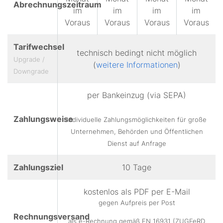
Abrechnungszeitraum
im
im
im
im
Voraus
Voraus
Voraus
Voraus
Tarifwechsel
technisch bedingt nicht möglich
Upgrade /
(
weitere Informationen
)
Downgrade
per Bankeinzug (via SEPA)
Zahlungsweise
individuelle Zahlungsmöglichkeiten für große
Unternehmen, Behörden und Öffentlichen
Dienst auf Anfrage
Zahlungsziel
10 Tage
kostenlos als PDF per E-Mail
gegen Aufpreis per Post
Rechnungsversand
als e-Rechnung gemäß EN 16931 (ZUGFeRD