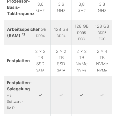
Prozessor-
3,6
3,6
3,8
3,8
Basis-
GHz
GHz
GHz
GHz
Taktfrequenz
128 GB
128 GB
Arbeitsspeicher
64 GB
128 GB
DDR5
DDR5
*2
(RAM)
DDR4
DDR4
ECC
ECC
2 x 2
2 x 2
2 x 2
2 x 4
TB
TB
TB
TB
Festplatten
SSD
SSD
NVMe
NVMe
SATA
SATA
NVMe
NVMe
Festplatten-
Spiegelung
via
Software-
RAID