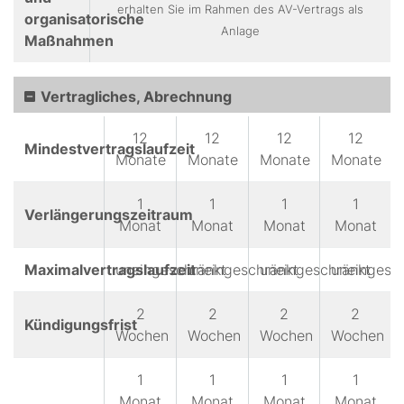
erhalten Sie im Rahmen des AV-Vertrags als
organisatorische
Anlage
Maßnahmen
Vertragliches, Abrechnung
12
12
12
12
Mindestvertragslaufzeit
Monate
Monate
Monate
Monate
1
1
1
1
Verlängerungszeitraum
Monat
Monat
Monat
Monat
Maximalvertragslaufzeit
uneingeschränkt
uneingeschränkt
uneingeschränkt
uneingesc
2
2
2
2
Kündigungsfrist
Wochen
Wochen
Wochen
Wochen
1
1
1
1
Monat
Monat
Monat
Monat