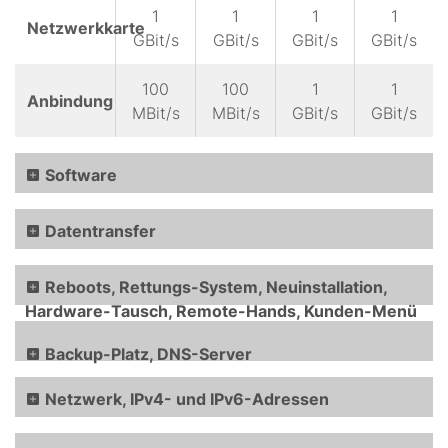
1
1
1
1
Netzwerkkarte
GBit/s
GBit/s
GBit/s
GBit/s
100
100
1
1
Anbindung
MBit/s
MBit/s
GBit/s
GBit/s
Software
Datentransfer
Reboots, Rettungs-System, Neuinstallation,
Hardware-Tausch, Remote-Hands, Kunden-Menü
Backup-Platz, DNS-Server
Netzwerk, IPv4- und IPv6-Adressen