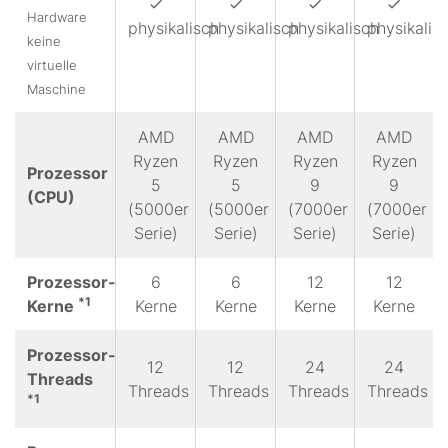
Hardware
physikalisch
physikalisch
physikalisch
physikalis
keine
virtuelle
Maschine
AMD
AMD
AMD
AMD
Ryzen
Ryzen
Ryzen
Ryzen
Prozessor
5
5
9
9
(CPU)
(5000er
(5000er
(7000er
(7000er
Serie)
Serie)
Serie)
Serie)
Prozessor-
6
6
12
12
*1
Kerne
Kerne
Kerne
Kerne
Kerne
Prozessor-
12
12
24
24
Threads
Threads
Threads
Threads
Threads
*1