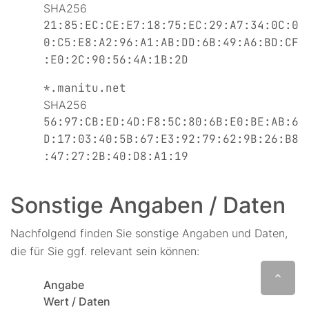
SHA256
21:85:EC:CE:E7:18:75:EC:29:A7:34:0C:0
0:C5:E8:A2:96:A1:AB:DD:6B:49:A6:BD:CF
:E0:2C:90:56:4A:1B:2D
*.manitu.net
SHA256
56:97:CB:ED:4D:F8:5C:80:6B:E0:BE:AB:6
D:17:03:40:5B:67:E3:92:79:62:9B:26:B8
:47:27:2B:40:D8:A1:19
Sonstige Angaben / Daten
Nachfolgend finden Sie sonstige Angaben und Daten,
die für Sie ggf. relevant sein können:
Angabe
Wert / Daten