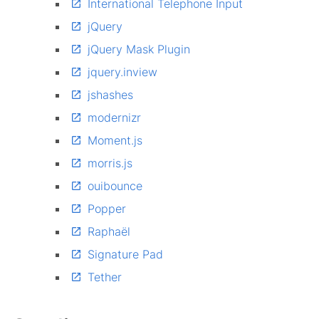
International Telephone Input
jQuery
jQuery Mask Plugin
jquery.inview
jshashes
modernizr
Moment.js
morris.js
ouibounce
Popper
Raphaël
Signature Pad
Tether