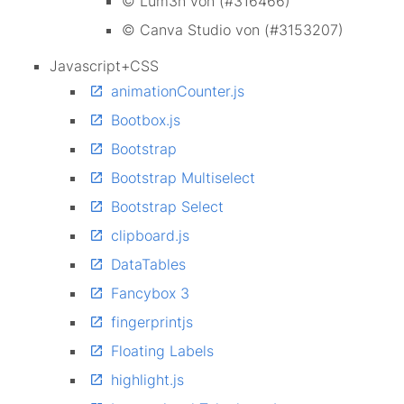
© Lum3n von (#316466)
© Canva Studio von (#3153207)
Javascript+CSS
animationCounter.js
Bootbox.js
Bootstrap
Bootstrap Multiselect
Bootstrap Select
clipboard.js
DataTables
Fancybox 3
fingerprintjs
Floating Labels
highlight.js