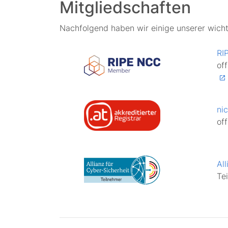
Mitgliedschaften
Nachfolgend haben wir einige unserer wichti
RI
of
nic
off
Al
Te