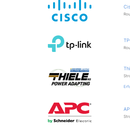
Ci
Rou
TP
Rou
Th
Str
Erf
AP
Str