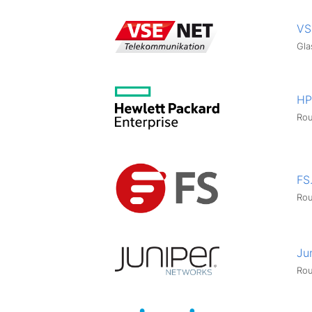
VS
Gla
HP
Rou
FS
Rou
Ju
Rou