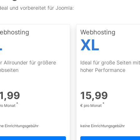
deal und vorbereitet für Joomla:
ebhosting
Webhosting
L
XL
r Allrounder für größere
Ideal für große Seiten mi
bseiten
hoher Performance
1
,
99
15
,
99
*
*
pro Monat
€ pro Monat
ne Einrichtungsgebühr
keine Einrichtungsgebühr