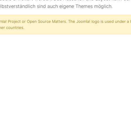
bstverständlich sind auch eigene Themes möglich.
omla! Project or Open Source Matters. The Joomla! logo is used under a
her countries.