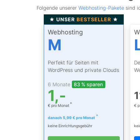
Folgende unserer
Webhosting-Pakete
sind i
UNSER
BESTSELLER
Webhosting
W
M
Perfekt für Seiten mit
De
WordPress und private Clouds
We
6 Monate
83 % sparen
1,-
1
*
€ pro Monat
€ 
*
danach 5,99 € pro Monat
keine Einrichtungsgebühr
kei