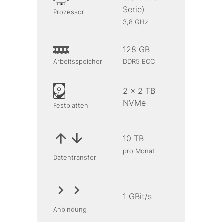
Serie)
Prozessor
3,8 GHz
128 GB
Arbeitsspeicher
DDR5 ECC
2 x 2 TB
NVMe
Festplatten
10 TB
pro Monat
Datentransfer
1 GBit/s
Anbindung