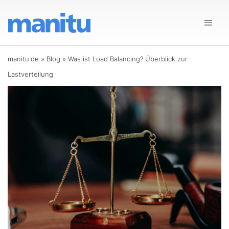
manitu.de
»
Blog
»
Was ist Load Balancing? Überblick zur
Lastverteilung