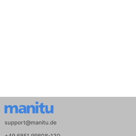
support@manitu.de
+49 6851 99808-130