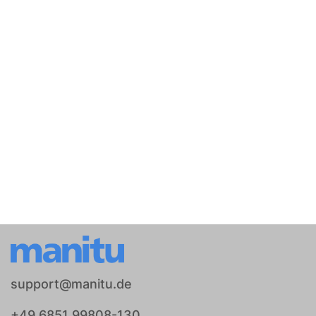
support@manitu.de
+49 6851 99808-130