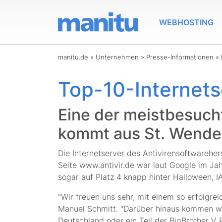
WEBHOSTING
manitu.de
»
Unternehmen
»
Presse-Informationen
»
Top-10-Internets
Eine der meistbesucht
kommt aus St. Wendel
Die Internetserver des Antivirensoftwarehe
Seite www.antivir.de war laut Google im J
sogar auf Platz 4 knapp hinter Halloween, I
"Wir freuen uns sehr, mit einem so erfol
Manuel Schmitt. "Darüber hinaus kommen we
Deutschland oder ein Teil der BigBrother V 