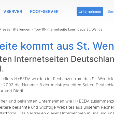
VSERVER
ROOT-SERVER
Unternehmen
Ser
Pressemitteilungen
»
Top-10-Internetseite kommt aus St. Wendel
eite kommt aus St. Wen
en Internetseiten Deutschlan
.
rstellers H+BEDV werden im Rechenzentrum des St. Wendeler 
ahr 2003 die Nummer 8 der meistgesuchten Seiten Deutschl
AA und Diddl.
greichen und bekannten Unternehmen wie H+BEDV zusammenzu
itere bekannte und wichtige Websites aus unserem Rechen
Plattform. Das Vertrauen dieser Unternehmen in uns und uns