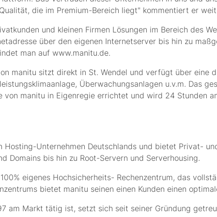
 Qualität, die im Premium-Bereich liegt" kommentiert er weit
ivatkunden und kleinen Firmen Lösungen im Bereich des We
rnetadresse über den eigenen Internetserver bis hin zu ma
findet man auf www.manitu.de.
n manitu sitzt direkt in St. Wendel und verfügt über eine d
hleistungsklimaanlage, Überwachungsanlagen u.v.m. Das g
von manitu in Eigenregie errichtet und wird 24 Stunden a
en Hosting-Unternehmen Deutschlands und bietet Privat- u
 Domains bis hin zu Root-Servern und Serverhousing.
 100% eigenes Hochsicherheits- Rechenzentrum, das vollstä
nzentrums bietet manitu seinen einen Kunden einen optimal
997 am Markt tätig ist, setzt sich seit seiner Gründung getr