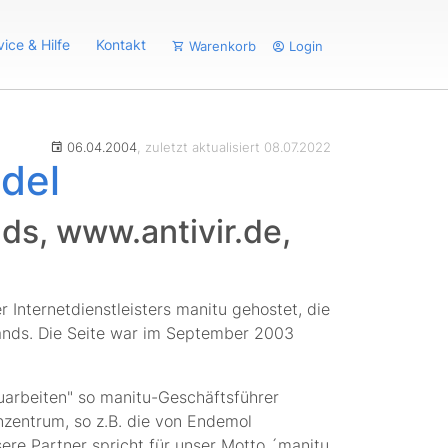
vice & Hilfe
Kontakt
Warenkorb
Login
06.04.2004
, zuletzt aktualisiert 08.07.2022
del
ds, www.antivir.de,
Internetdienstleisters manitu gehostet, die
ands. Die Seite war im September 2003
arbeiten" so manitu-Geschäftsführer
zentrum, so z.B. die von Endemol
ere Partner spricht für unser Motto ´manitu