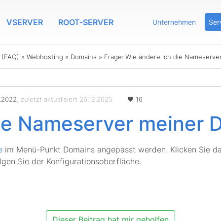
VSERVER
ROOT-SERVER
Unternehmen
Ser
n (FAQ)
»
Webhosting
»
Domains
»
Frage: Wie ändere ich die Nameserve
.2022
, zuletzt aktualisiert 26.12.2025
16
die Nameserver meiner 
e
im Menü-Punkt Domains angepasst werden. Klicken Sie da
gen Sie der Konfigurationsoberfläche.
Dieser Beitrag hat mir geholfen