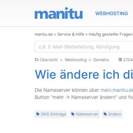
WEBHOSTING
manitu.de
»
Service & Hilfe
»
Häufig gestellte Frage
Übersicht
»
Webhosting
»
Domains
27.04
Wie ändere ich 
Die Nameserver können über
mein.manitu.d
Button "mehr -> Nameserver ändern" und fol
DNS-Einträge
Nameserver
ändern