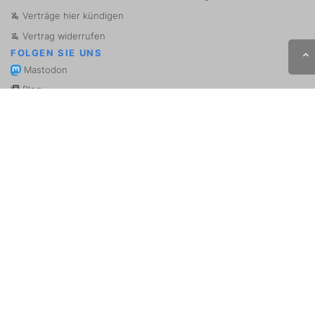
Verträge hier kündigen
Vertrag widerrufen
FOLGEN SIE UNS
Mastodon
Blog
Chef-Blog
WICHTIGE SEITEN
.de Domain kaufen
.com Domain kaufen
.io Domain kaufen
.email Domain kaufen
Domain kaufen
Webhosting
Root-Server
vServer
* Alle (Brutto-)Preise enthalten die zum von Ihnen ausgewählten