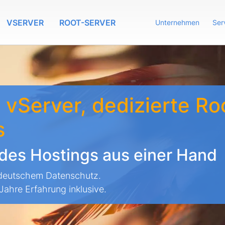
VSERVER
ROOT-SERVER
Unternehmen
Ser
 vServer, dedizierte Ro
s
des Hostings aus einer Hand
deutschem Datenschutz.
Jahre Erfahrung inklusive.