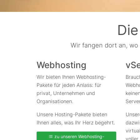
Die
Wir fangen dort an, wo
Webhosting
vSe
Wir bieten Ihnen Webhosting-
Brauch
Pakete für jeden Anlass: für
Webho
privat, Unternehmen und
keine
Organisationen.
Serve
Unsere Hosting-Pakete bieten
Unser
Ihnen alles, was Ihr Herz begehrt.
dazwi
virtua
zu unseren Webhosting-
voller