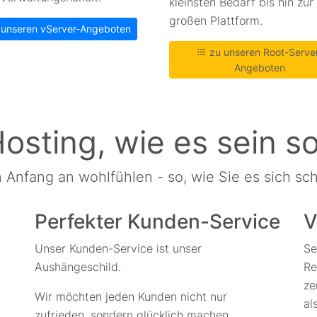
kleinsten Bedarf bis hin zur
großen Plattform.
unseren vServer-Angeboten
zu unseren Root-Serve
Angeboten
osting, wie es sein so
n Anfang an wohlfühlen - so, wie Sie es sich 
Perfekter Kunden-Service
V
Unser Kunden-Service ist unser
Se
Aushängeschild.
Re
ze
Wir möchten jeden Kunden nicht nur
al
zufrieden, sondern glücklich machen.