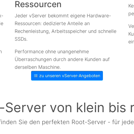
Ressourcen
Ke
pe
x-
Jeder vServer bekommt eigene Hardware-
ie
Ressourcen: dedizierte Anteile an
Ve
Rechenleistung, Arbeitsspeicher und schnelle
Ku
SSDs.
ei
n
Performance ohne unangenehme
Überraschungen durch andere Kunden auf
derselben Maschine.
zu unseren vServer-Angeboten
-Server von klein bis r
finden Sie den perfekten Root-Server - für jed