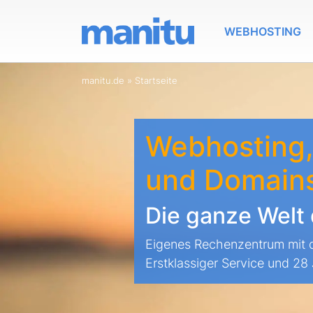
WEBHOSTING
manitu.de
»
Startseite
Webhosting,
und Domain
Die ganze Welt 
Eigenes Rechenzentrum mit 
Erstklassiger Service und 28 