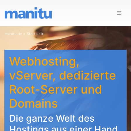
manitu.de
»
Startseite
Webhosting,
vServer, dedizierte
Root-Server und
Domains
Die ganze Welt des
Hostings aus einer Hand