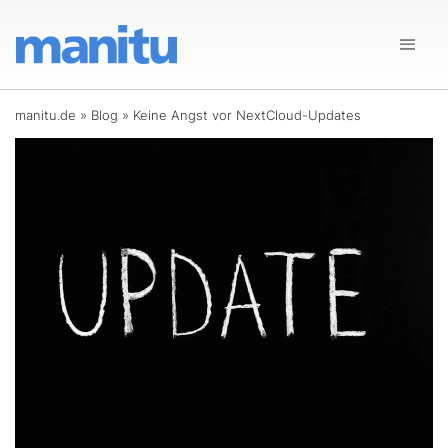
manitu.de
»
Blog
»
Keine Angst vor NextCloud-Updates