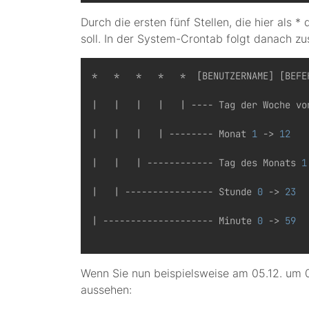
Durch die ersten fünf Stellen, die hier als
soll. In der System-Crontab folgt danach zu
*   *   *   *   *  [BENUTZERNAME] [BEFEH
|   |   |   |   | ---- Tag der Woche vo
|   |   |   | -------- Monat 
1
 -> 
12
|   |   | ------------ Tag des Monats 
1
|   | ---------------- Stunde 
0
 -> 
23
| -------------------- Minute 
0
 -> 
59
Wenn Sie nun beispielsweise am 05.12. um 
aussehen: