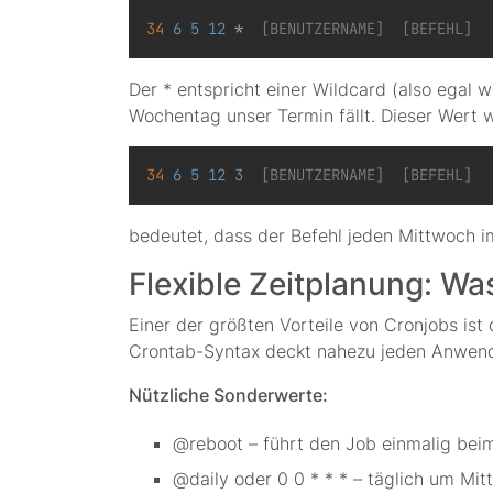
34
6
5
12
 * 
 [BENUTZERNAME]  [BEFEHL]
Der * entspricht einer Wildcard (also egal 
Wochentag unser Termin fällt. Dieser Wert w
34
6
5
12
3
 [BENUTZERNAME]  [BEFEHL]
bedeutet, dass der Befehl jeden Mittwoch 
Flexible Zeitplanung: Wa
Einer der größten Vorteile von Cronjobs ist
Crontab-Syntax deckt nahezu jeden Anwend
Nützliche Sonderwerte:
@reboot – führt den Job einmalig beim
@daily oder 0 0 * * * – täglich um Mit