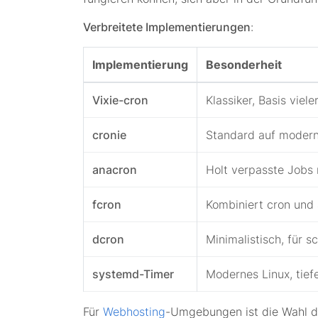
Verbreitete Implementierungen
:
Implementierung
Besonderheit
Vixie-cron
Klassiker, Basis viele
cronie
Standard auf modern
anacron
Holt verpasste Jobs
fcron
Kombiniert cron und
dcron
Minimalistisch, für 
systemd-Timer
Modernes Linux, tief
Für
Webhosting
-Umgebungen ist die Wahl der