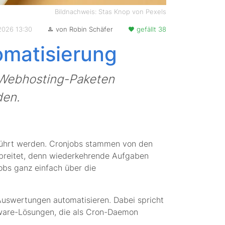
Bildnachweis: Stas Knop von Pexels
.2026 13:30
von Robin Schäfer
gefällt 38
omatisierung
 Webhosting-Paketen
den.
führt werden. Cronjobs stammen von den
rbreitet, denn wiederkehrende Aufgaben
obs ganz einfach über die
Auswertungen automatisieren. Dabei spricht
ware-Lösungen, die als Cron-Daemon