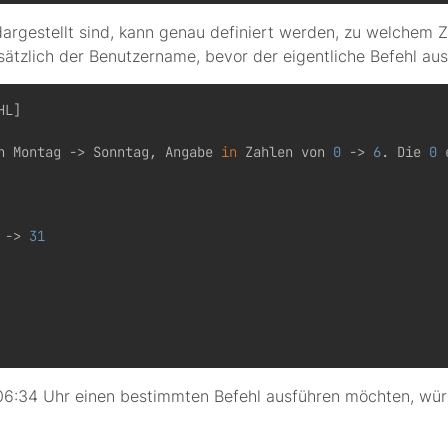
 * dargestellt sind, kann genau definiert werden, zu welche
sätzlich der Benutzername, bevor der eigentliche Befehl aus
L]

n Montag -> Sonntag, Angabe 
in
 Zahlen von 
0
 -> 
6
. Die 
0
 
 -> 
31
06:34 Uhr einen bestimmten Befehl ausführen möchten, würd