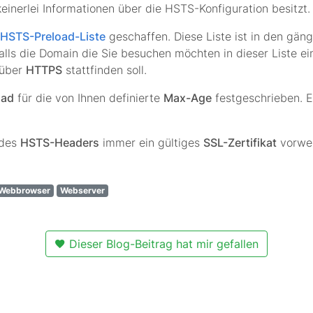
einerlei Informationen über die HSTS-Konfiguration besitzt.
HSTS-Preload-Liste
geschaffen. Diese Liste ist in den gän
lls die Domain die Sie besuchen möchten in dieser Liste ei
 über
HTTPS
stattfinden soll.
oad
für die von Ihnen definierte
Max-Age
festgeschrieben. E
 des
HSTS-Headers
immer ein gültiges
SSL-Zertifikat
vorwei
Webbrowser
Webserver
Dieser Blog-Beitrag hat mir gefallen